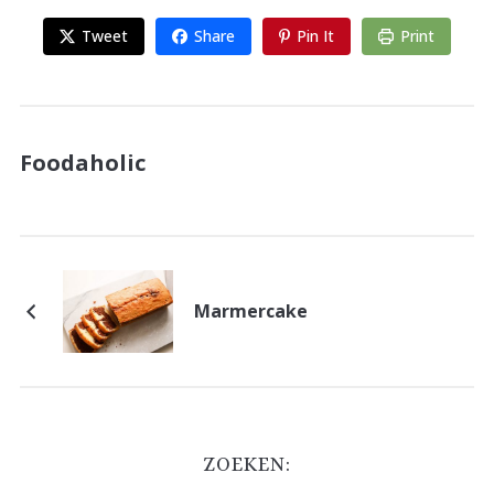
Tweet
Share
Pin It
Print
Foodaholic
Marmercake
ZOEKEN: