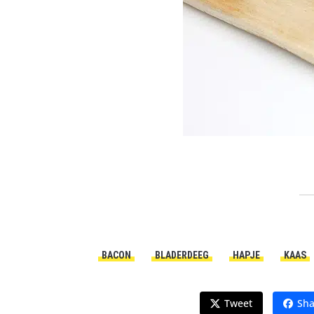
BACON
BLADERDEEG
HAPJE
KAAS
Tweet
Sha