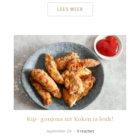
LEES MEER
Kip- goujons uit Koken is leuk!
september 29
0 reacties