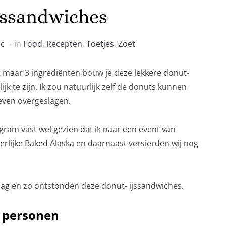
jssandwiches
ic
in
Food
,
Recepten
,
Toetjes
,
Zoet
 maar 3 ingrediënten bouw je deze lekkere donut-
ijk te zijn. Ik zou natuurlijk zelf de donuts kunnen
even overgeslagen.
tagram vast wel gezien dat ik naar een event van
rlijke Baked Alaska en daarnaast versierden wij nog
 slag en zo ontstonden deze donut- ijssandwiches.
3 personen