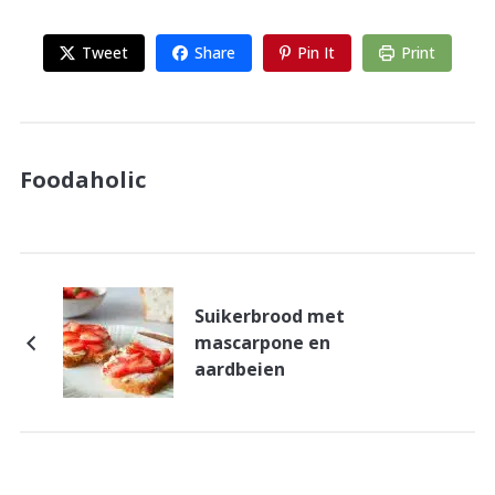
Tweet
Share
Pin It
Print
Foodaholic
Suikerbrood met
mascarpone en
aardbeien