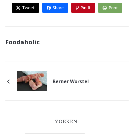
Tweet
Share
Pin It
Print
Foodaholic
Berner Wurstel
ZOEKEN: