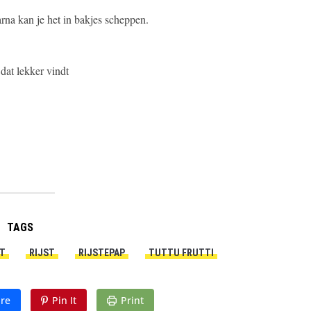
na kan je het in bakjes scheppen.
 dat lekker vindt
TAGS
T
RIJST
RIJSTEPAP
TUTTU FRUTTI
re
Pin It
Print