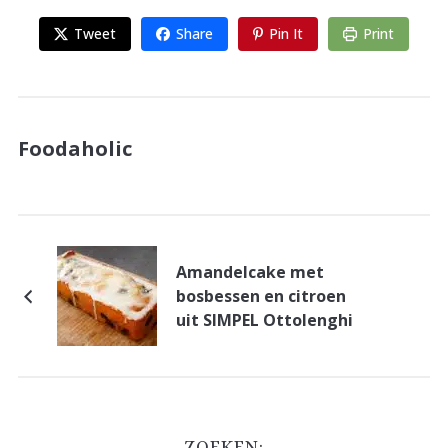
Tweet
Share
Pin It
Print
Foodaholic
Amandelcake met
bosbessen en citroen
uit SIMPEL Ottolenghi
ZOEKEN: