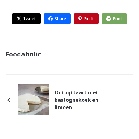
Tweet
Share
Pin It
Print
Foodaholic
Ontbijttaart met
bastognekoek en
limoen