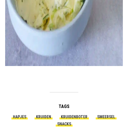
TAGS
HAPJES
KRUIDEN
KRUIDENBOTER
SMEERSEL
SNACKS