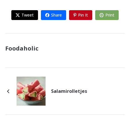
Tweet
Share
Pin It
Print
Foodaholic
Salamirolletjes